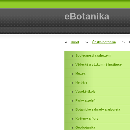
eBotanika
Úvod
Česká botanika
Společnosti a sdružení
Vědecké a výzkumné instituce
Muzea
Herbáře
Vysoké školy
Parky a zeleň
Botanické zahrady a arboreta
Květeny a flory
Geobotanika