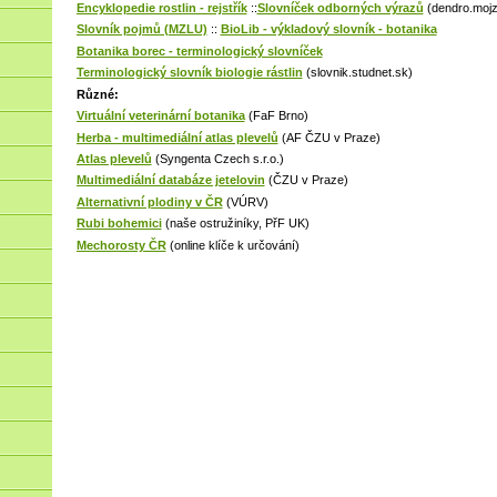
Encyklopedie rostlin - rejstřík
::
Slovníček odborných výrazů
(dendro.mojz
Slovník pojmů (MZLU)
::
BioLib - výkladový slovník - botanika
Botanika borec - terminologický slovníček
Terminologický slovník biologie rástlin
(slovnik.studnet.sk)
Různé:
Virtuální veterinární botanika
(FaF Brno)
Herba - multimediální atlas plevelů
(AF ČZU v Praze)
Atlas plevelů
(Syngenta Czech s.r.o.)
Multimediální databáze jetelovin
(ČZU v Praze)
Alternativní plodiny v ČR
(VÚRV)
Rubi bohemici
(naše ostružiníky, PřF UK)
Mechorosty ČR
(online klíče k určování)