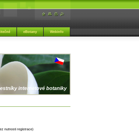
žitečné
eBotany
Webinfo
estníky internetové botaniky
z nutnosti registrace)