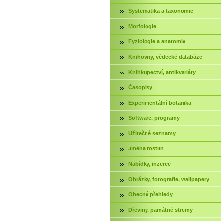
Systematika a taxonomie
Morfologie
Fyziologie a anatomie
Knihovny, vědecké databáze
Knihkupectví, antikvariáty
Časopisy
Experimentální botanika
Software, programy
Užitečné seznamy
Jména rostlin
Nabídky, inzerce
Obrázky, fotografie, wallpapery
Obecné přehledy
Dřeviny, památné stromy