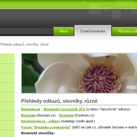
Akce
Česká botanika
Příroda a u
Přehledy odkazů, slovníky, různé
rozc
Přehledy odkazů, slovníky, různé
Botanika.sk
::
Botanický rozcestník JČU
(u obou i “bezcévné” odkazy)
Botanika
(Seznam.cz) ::
Botanika
(Centrum.cz)
Dendrologie.cz - odkazy
(katalogy rostlin apod.)
Forum “Botanika a mykologie”
(běží na Lide.cz, uživatelé Seznam e-mail be
Botanické slovníčky: