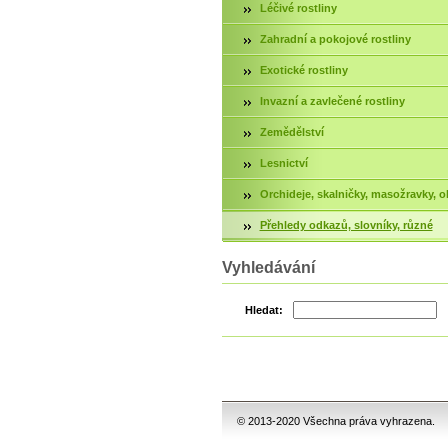
Léčivé rostliny
Zahradní a pokojové rostliny
Exotické rostliny
Invazní a zavlečené rostliny
Zemědělství
Lesnictví
Orchideje, skalničky, masožravky, ok
Přehledy odkazů, slovníky, různé
Vyhledávání
Hledat:
© 2013-2020 Všechna práva vyhrazena.