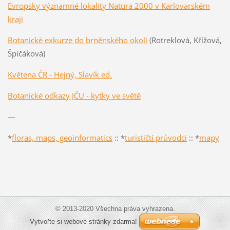
Evropsky významné lokality Natura 2000 v Karlovarském
kraji
Botanické exkurze do brněnského okolí
(Rotreklová, Křížová,
Špičáková)
Květena ČR - Hejný, Slavík ed.
Botanické odkazy JČU - kytky ve světě
—
*
floras, map
s, geoinformatics
:: *
turističtí průvodci
:: *
mapy
© 2013-2020 Všechna práva vyhrazena.
Vytvořte si webové stránky zdarma!