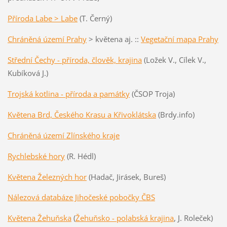
Příroda Labe > Labe
(T. Černý)
Chráněná území Prahy
> květena aj. ::
Vegetační mapa Prahy
Střední Čechy - příroda, člověk, krajina
(Ložek V., Cílek V.,
Kubíková J.)
Trojská kotlina - příroda a památky
(ČSOP Troja)
Květena Brd, Českého Krasu a Křivoklátska
(Brdy.info)
Chráněná území Zlínského kraje
Rychlebské hory
(R. Hédl)
Květena Železných hor
(Hadač, Jirásek, Bureš)
Nálezová databáze Jihočeské pobočky ČBS
Květena Žehuňska
(
Žehuňsko - polabská krajina
, J. Roleček)