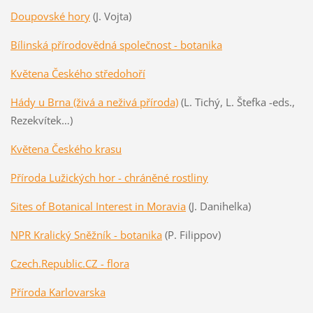
Doupovské hory
(J. Vojta)
Bílinská přírodovědná společnost - botanika
Květena Českého středohoří
Hády u Brna (živá a neživá příroda)
(L. Tichý, L. Štefka -eds.,
Rezekvítek…)
Květena Českého krasu
Příroda Lužických hor - chráněné rostliny
Sites of Botanical Interest in Moravia
(J. Danihelka)
NPR Kralický Sněžník - botanika
(P. Filippov)
Czech.Republic.CZ - flora
Příroda Karlovarska