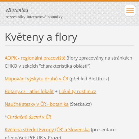
eBotanika
rozcestníky internetové botaniky
Květeny a flory
AOPK - regionální pracoviště
(flory zpracovány na stránkách
CHKO v sekcích “charakteristika oblasti”)
Mapování výskytu druhů v ČR
(přehled BioLib.cz)
Botany.cz - atlas lokalit
+
Lokality rostlin.cz
Naučné stezky v ČR - botanika
(Stezka.cz)
*
Chráněná území v ČR
Květena střední Evropy (ČR) a Slovenska
(presentace
přednášek PřF UK v Praze)