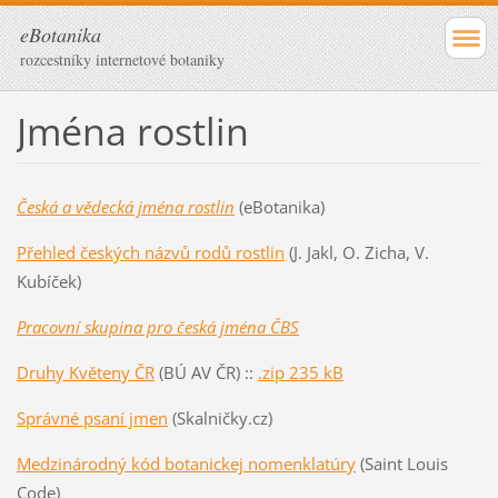
eBotanika
rozcestníky internetové botaniky
Jména rostlin
Česká a vědecká jména rostlin
(eBotanika)
Přehled českých názvů rodů rostlin
(J. Jakl, O. Zicha, V.
Kubíček)
Pracovní skupina pro česká jména ČBS
Druhy Květeny ČR
(BÚ AV ČR) ::
.zip 235 kB
Správné psaní jmen
(Skalničky.cz)
Medzinárodný kód botanickej nomenklatúry
(Saint Louis
Code)