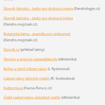
Slovník latinsko - český pro druhová jména
(Dendrologie.cz)
Slovník latinsko - český pro druhová jména
(Dendro.mojzisek.cz)
Botanická latina - pravidla pro výslovnost
(Dendro.mojzisek.cz)
Slovník.cz
(překlad latiny)
Termíny a principy nomenklatoriky
(eBotanika)
Byliny a jejich lidové názvy
(I. Rystonová)
Lidové názvy léčivých rostlin
(R. Svobodová)
Květomluva
(Fauna-flora.ic.cz)
České rodové názvy cévnatých rostlin
(eBotanika)