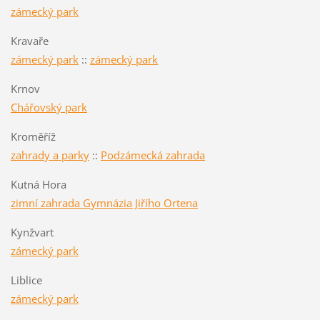
zámecký park
Kravaře
zámecký park
::
zámecký park
Krnov
Chářovský park
Kroměříž
zahrady a parky
::
Podzámecká zahrada
Kutná Hora
zimní zahrada Gymnázia Jiřího Ortena
Kynžvart
zámecký park
Liblice
zámecký park