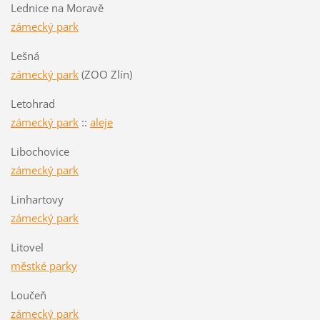
Lednice na Moravě
zámecký park
Lešná
zámecký park
(ZOO Zlín)
Letohrad
zámecký park
::
aleje
Libochovice
zámecký park
Linhartovy
zámecký park
Litovel
městké parky
Loučeň
zámecký park