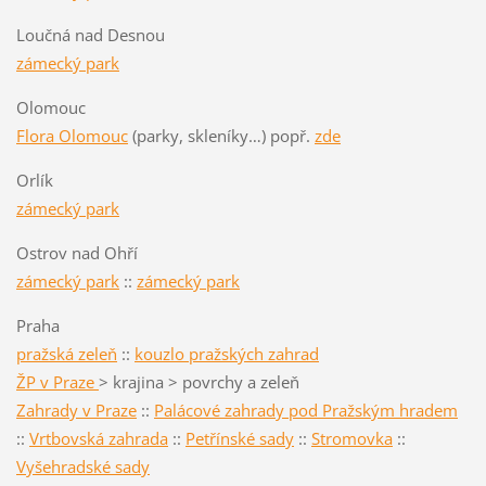
Loučná nad Desnou
zámecký park
Olomouc
Flora Olomouc
(parky, skleníky…) popř.
zde
Orlík
zámecký park
Ostrov nad Ohří
zámecký park
::
zámecký park
Praha
pražská zeleň
::
kouzlo pražských zahrad
ŽP v Praze
> krajina > povrchy a zeleň
Zahrady v Praze
::
Palácové zahrady pod Pražským hradem
::
Vrtbovská zahrada
::
Petřínské sady
::
Stromovka
::
Vyšehradské sady