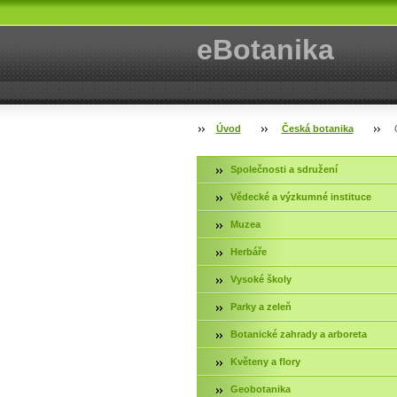
eBotanika
Úvod
Česká botanika
Společnosti a sdružení
Vědecké a výzkumné instituce
Muzea
Herbáře
Vysoké školy
Parky a zeleň
Botanické zahrady a arboreta
Květeny a flory
Geobotanika