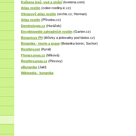
Květena lesů, vod a strání
(kvetena.com)
Atlas rostlin
(colee-rostliny.ic.cz)
Obrazový atlas rostlin
(orchis.cz; Herman)
Atlas rostlin
(Přírodou.cz)
Dendrologie.cz
(Horáček)
Encyklopedie zahradních rostlin
(Garten.cz)
Botanicus PH
(léčivky a jedovatky pod biotox.cz)
Botanika - teorie a praxe
(Botanika borec; Sochor)
Rostliny.net
(Kyral)
Floracr.unas.cz
(Míková)
Rostliny.unas.cz
(Pincovy)
eBotanika
(Jakl)
Wikipedia - botanika