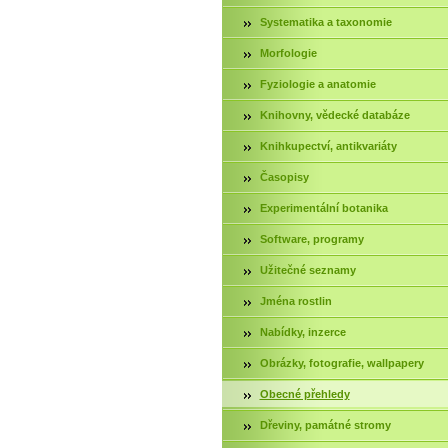
Systematika a taxonomie
Morfologie
Fyziologie a anatomie
Knihovny, vědecké databáze
Knihkupectví, antikvariáty
Časopisy
Experimentální botanika
Software, programy
Užitečné seznamy
Jména rostlin
Nabídky, inzerce
Obrázky, fotografie, wallpapery
Obecné přehledy
Dřeviny, památné stromy