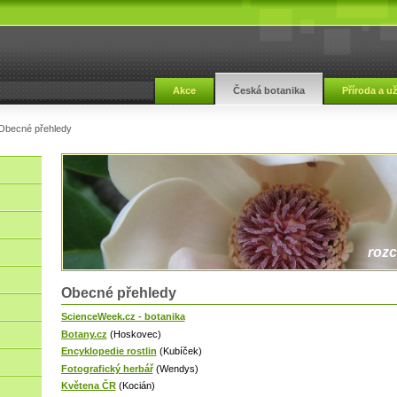
Akce
Česká botanika
Příroda a u
Obecné přehledy
rozc
Obecné přehledy
ScienceWeek.cz - botanika
Botany.cz
(Hoskovec)
Encyklopedie rostlin
(Kubíček)
Fotografický herbář
(Wendys)
Květena ČR
(Kocián)