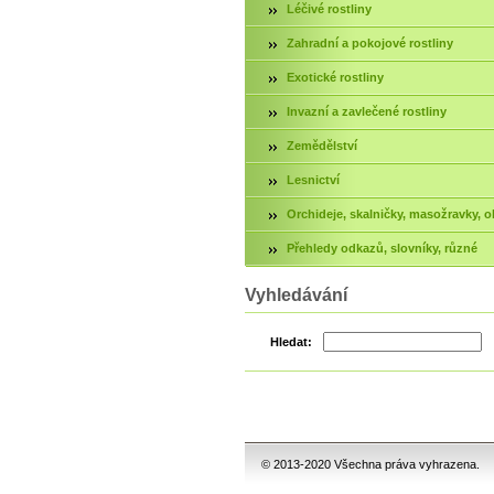
Léčivé rostliny
Zahradní a pokojové rostliny
Exotické rostliny
Invazní a zavlečené rostliny
Zemědělství
Lesnictví
Orchideje, skalničky, masožravky, ok
Přehledy odkazů, slovníky, různé
Vyhledávání
Hledat:
© 2013-2020 Všechna práva vyhrazena.