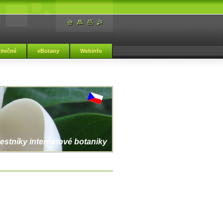
žitečné
eBotany
Webinfo
estníky internetové botaniky