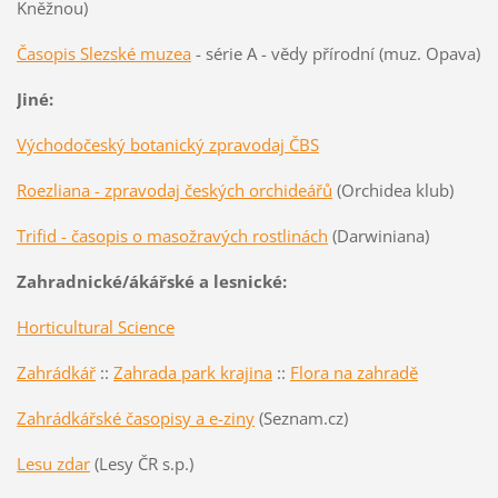
Kněžnou)
Časopis Slezské muzea
- série A - vědy přírodní (muz. Opava)
Jiné:
Východočeský botanický zpravodaj ČBS
Roezliana - zpravodaj českých orchideářů
(Orchidea klub)
Trifid - časopis o masožravých rostlinách
(Darwiniana)
Zahradnické/ákářské a lesnické:
Horticultural Science
Zahrádkář
::
Zahrada park krajina
::
Flora na zahradě
Zahrádkářské časopisy a e-ziny
(Seznam.cz)
Lesu zdar
(Lesy ČR s.p.)