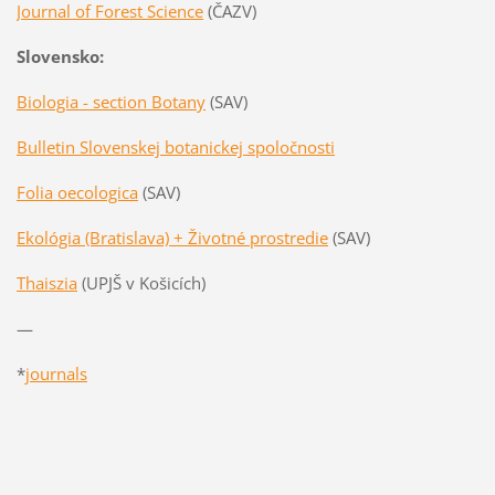
Journal of Forest Science
(ČAZV)
Slovensko:
Biologia - section Botany
(SAV)
Bulletin Slovenskej botanickej spoločnosti
Folia oecologica
(SAV)
Ekológia (Bratislava) + Životné prostredie
(SAV)
Thaiszia
(UPJŠ v Košicích)
—
*
journa
ls