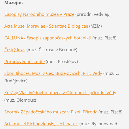
Muzejní:
Časopisy Národního muzea v Praze
(přírodní vědy aj.)
Acta Musei Moraviae - Scientiae Biologicae
(MZM)
CALLUNA - časopis západočeských botaniků
(muz. Plzeň)
Český kras
(muz. Č. krasu v Berouně)
Přírodovědné studie
(muz. Prostějov)
Sbor. Jihočes. Muz. v Čes. Budějovicích, Přír. Vědy
(muz. Č.
Budějovice)
Zprávy Vlastivědného muzea v Olomouci - přírodní vědy
(muz. Olomouc)
Sborník Západočeského muzea v Plzni. Příroda
(muz. Plzeň)
Acta musei Richnoviensis, sect. natur.
(muz. Rychnov nad