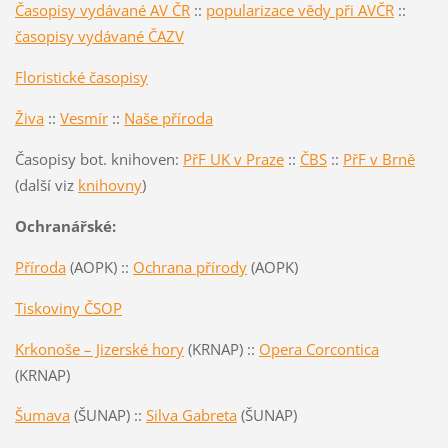
Časopisy vydávané AV ČR
::
popularizace vědy při AVČR
::
časopisy vydávané ČAZV
Floristické časopisy
Živa
::
Vesmír
::
Naše příroda
Časopisy bot. knihoven:
PřF UK v Praze
::
ČBS
::
PřF v Brně
(další viz
knihovny
)
Ochranářské:
Příroda
(AOPK) ::
Ochrana přírody
(AOPK)
Tiskoviny ČSOP
Krkonoše – Jizerské hory
(KRNAP) ::
Opera Corcontica
(KRNAP)
Šumava
(ŠUNAP) ::
Silva Gabreta
(ŠUNAP)