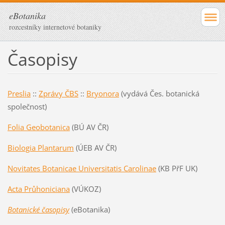
eBotanika
rozcestníky internetové botaniky
Časopisy
Preslia
::
Zprávy ČBS
::
Bryonora
(vydává Čes. botanická
společnost)
Folia Geobotanica
(BÚ AV ČR)
Biologia Plantarum
(ÚEB AV ČR)
Novitates Botanicae Universitatis Carolinae
(KB PřF UK)
Acta Průhoniciana
(VÚKOZ)
Botanické časopisy
(eBotanika)