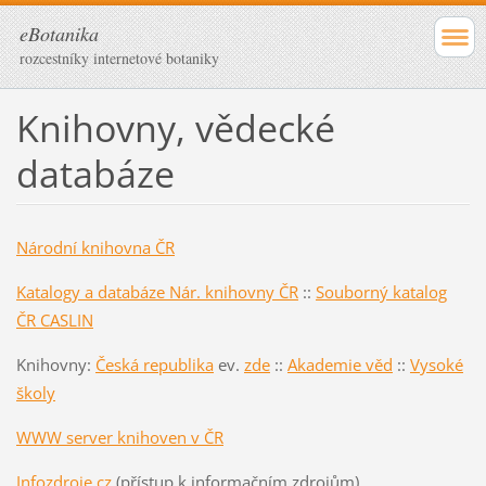
eBotanika
rozcestníky internetové botaniky
Knihovny, vědecké
databáze
Národní knihovna ČR
Katalogy a databáze Nár. knihovny ČR
::
Souborný katalog
ČR CASLIN
Knihovny:
Česká republika
ev.
zde
::
Akademie věd
::
Vysoké
školy
WWW server knihoven v ČR
Infozdroje.cz
(přístup k informačním zdrojům)