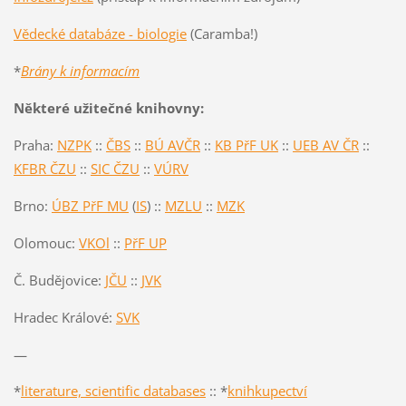
Vědecké databáze - biologie
(Caramba!)
*
Brány k informacím
Některé užitečné knihovny:
Praha:
NZPK
::
ČBS
::
BÚ AVČR
::
KB PřF UK
::
UEB AV ČR
::
KFBR ČZU
::
SIC ČZU
::
VÚRV
Brno:
ÚBZ PřF MU
(
IS
) ::
MZLU
::
MZK
Olomouc:
VKOl
::
PřF UP
Č. Budějovice:
JČU
::
JVK
Hradec Králové:
SVK
—
*
literature, scientific databases
:: *
knihkupectví