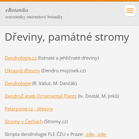
eBotanika
rozcestníky internetové botaniky
Dřeviny, památné stromy
Dendrologie.cz
(listnaté a jehličnaté dřeviny)
Okrasné dřeviny
(Dendro.mojzisek.cz)
Dendrologie
(R. Vašut, M. Dančák)
DendroZ aneb Ornamental Plants
(Iv. Dostál, M. Jirků)
Pelargonie.cz - dřeviny
Stromy v Čechách
(Stromy.cz)
Skripta dendrologie FLE ČZU v Praze:
-zde-
-zde-