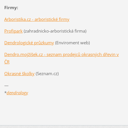
Firmy:
Arboristika.cz - arboristické firmy
Profipark
(zahradnicko-arboristická firma)
Dendrologické průzkumy
(Enviroment web)
Dendro.mojžíšek.cz - seznam prodejců okrasných dřevin v
ČR
Okrasné školky
(Seznam.cz)
—
*
dendrology