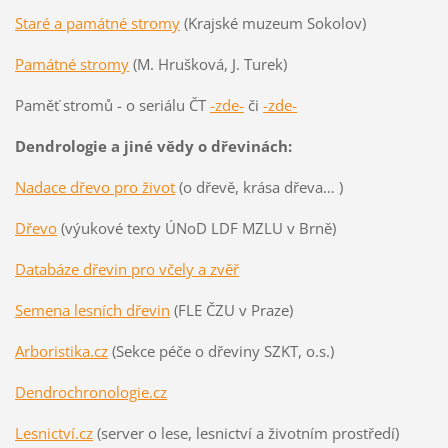
Staré a památné stromy
(Krajské muzeum Sokolov)
Památné stromy
(M. Hrušková, J. Turek)
Paměť stromů - o seriálu ČT
-zde-
či
-zde-
Dendrologie a jiné vědy o dřevinách:
Nadace dřevo pro život
(o dřevě, krása dřeva… )
Dřevo
(výukové texty ÚNoD LDF MZLU v Brně)
Databáze dřevin pro včely a zvěř
Semena lesních dřevin
(FLE ČZU v Praze)
Arboristika.cz
(Sekce péče o dřeviny SZKT, o.s.)
Dendrochronologie.cz
Lesnictví.cz
(server o lese, lesnictví a životním prostředí)