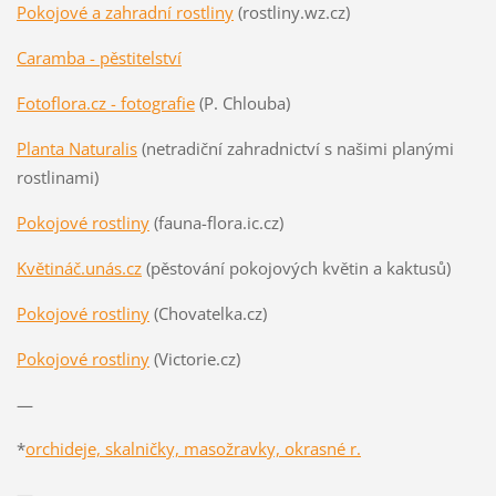
Pokojové a zahradní rostliny
(rostliny.wz.cz)
Caramba - pěstitelství
Fotoflora.cz - fotografie
(P. Chlouba)
Planta Naturalis
(netradiční zahradnictví s našimi planými
rostlinami)
Pokojové rostliny
(fauna-flora.ic.cz)
Květináč.unás.cz
(pěstování pokojových květin a kaktusů)
Pokojové rostliny
(Chovatelka.cz)
Pokojové rostliny
(Victorie.cz)
—
*
orchideje, skalničky, masožravky, okrasné r.
—