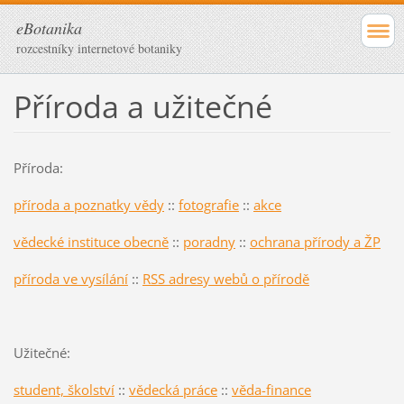
eBotanika
rozcestníky internetové botaniky
Příroda a užitečné
Příroda:
příroda a poznatky vědy
::
fotografie
::
akce
vědecké instituce obecně
::
poradny
::
ochrana přírody a ŽP
příroda ve vysílání
::
RSS adresy webů o přírodě
Užitečné:
student, školství
::
vědecká práce
::
věda-finance