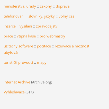
ministerstva, úřady
::
zákony
::
doprava
telefonování
::
slovníky, jazyky
::
volný čas
inzerce
::
vysílání
::
zpravodajství
práce
::
vtipná kaše
::
pro webmastry
užitečný software
::
počítače
::
rezervace a možnost
ubytování
turističtí průvodci
::
mapy
Internet Archive
(Archive.org)
Vyhledávače
(STK)