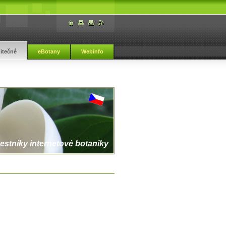
žitečné
eBotany
Webinfo
estníky internetové botaniky