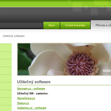
Akce
Česká botanika
Příroda a u
Užitečný software
rozc
Užitečný software
Seznam.cz - software
Užitečný SW - zadarmo:
Slunečnice.cz
Stahuj.cz
Zadarmo.cz - software