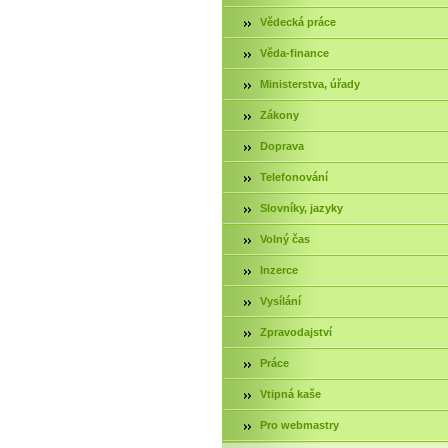
Vědecká práce
Věda-finance
Ministerstva, úřady
Zákony
Doprava
Telefonování
Slovníky, jazyky
Volný čas
Inzerce
Vysílání
Zpravodajství
Práce
Vtipná kaše
Pro webmastry