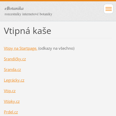
eBotanika
rozcestníky internetové botaniky
Vtipná kaše
Vtipy na Startpage.
(odkazy na všechno)
Srandičky.cz
Sranda.cz
Legrácky.cz
Vtip.cz
Vtípky.cz
Prdel.cz