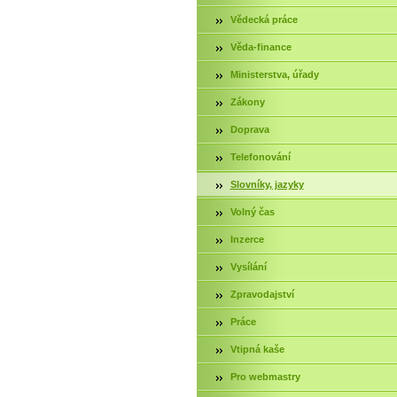
Vědecká práce
Věda-finance
Ministerstva, úřady
Zákony
Doprava
Telefonování
Slovníky, jazyky
Volný čas
Inzerce
Vysílání
Zpravodajství
Práce
Vtipná kaše
Pro webmastry