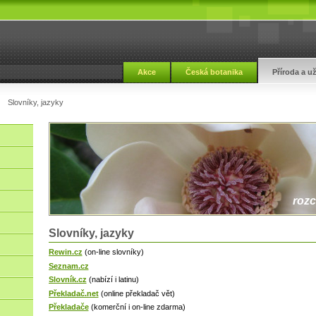
Akce
Česká botanika
Příroda a u
Slovníky, jazyky
rozc
Slovníky, jazyky
Rewin.cz
(on-line slovníky)
Seznam.cz
Slovník.cz
(nabízí i latinu)
Překladač.net
(online překladač vět)
Překladače
(komerční i on-line zdarma)