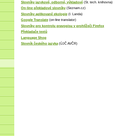
Slovníky jazykové, odborné, výkladové
(St. tech. knihovna)
On-line překladové slovníky
(Seznam.cz)
Slovníky aplikované ekologie
(I. Landa)
Google Translate
(on-line translator)
Slovníky pro kontrolu pravopisu v prohlížeči Firefox
Překladače textů
Language Shop
Slovník českého jazyka
(ÚJČ AVČR)