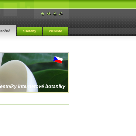
žitečné
eBotany
Webinfo
estníky internetové botaniky