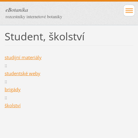
eBotanika
rozcestníky internetové botaniky
Student, školství
studijní materiály
::
studentské weby
::
brigády
::
školství