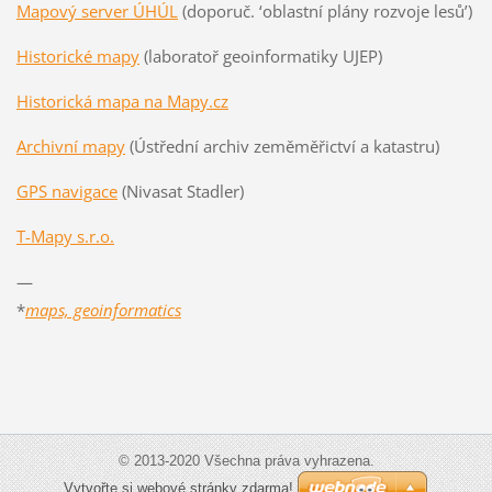
Mapový server ÚHÚL
(doporuč. ‘oblastní plány rozvoje lesů’)
Historické mapy
(laboratoř geoinformatiky UJEP)
Historická mapa na Mapy.cz
Archivní mapy
(Ústřední archiv zeměměřictví a katastru)
GPS navigace
(Nivasat Stadler)
T-Mapy s.r.o.
—
*
maps, geoinformatics
© 2013-2020 Všechna práva vyhrazena.
Vytvořte si webové stránky zdarma!