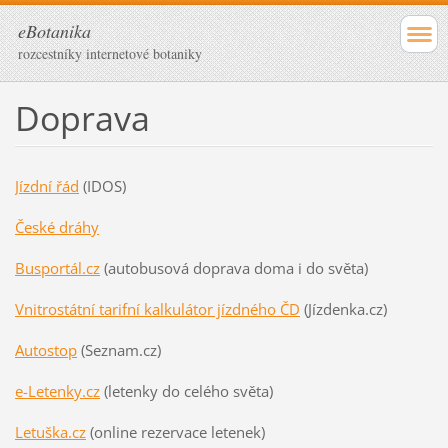
eBotanika
rozcestníky internetové botaniky
Doprava
Jízdní řád
(IDOS)
České dráhy
Busportál.cz
(autobusová doprava doma i do světa)
Vnitrostátní tarifní kalkulátor jízdného ČD
(Jízdenka.cz)
Autostop
(Seznam.cz)
e-Letenky.cz
(letenky do celého světa)
Letuška.cz
(online rezervace letenek)