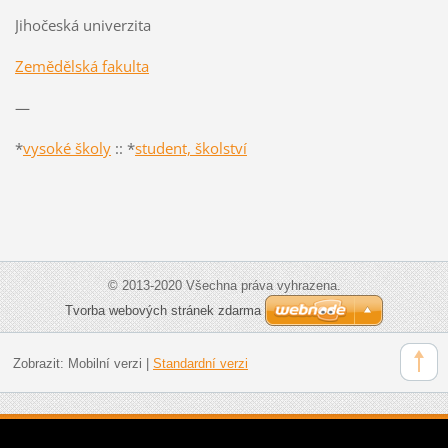
Jihočeská univerzita
Zemědělská fakulta
—
*
vysoké školy
:: *
student, školství
© 2013-2020 Všechna práva vyhrazena.
Tvorba webových stránek zdarma
Zobrazit:
Mobilní verzi
|
Standardní verzi