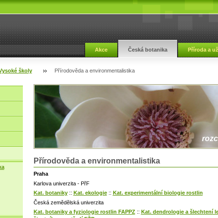
Akce
Česká botanika
Příroda a u
Vysoké školy
Přírodověda a environmentalis­tika
rozc
Přírodověda a environmentalis­tika
ka
Praha
Karlova univerzita - PřF
Kat. botaniky
::
Kat. ekologie
::
Kat. experimentální biologie rostlin
Česká zemědělská univerzita
Kat. botaniky a fyziologie rostlin FAPPZ
::
Kat. dendrologie a šlechtení 