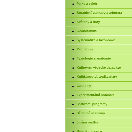
Parky a zeleň
Botanické zahrady a arboreta
Květeny a flory
Geobotanika
Systematika a taxonomie
Morfologie
Fyziologie a anatomie
Knihovny, vědecké databáze
Knihkupectví, antikvariáty
Časopisy
Experimentální botanika
Software, programy
Užitečné seznamy
Jména rostlin
Nabídky, inzerce