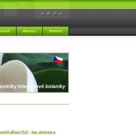
žitečné
eBotany
Webinfo
estníky internetové botaniky
lesních dřevin FLD
::
Kat. ekologie a