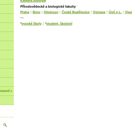
Katedra biologie
Přírodovědecké a biologické fakulty
Praha
::
Brno
::
Olomouc
::
České Budějovice
::
Ostrava
::
Ústí n L.
::
Opa
—
*
vysoké školy
:: *
student, školství
rasné r.