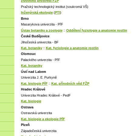
životního prostředí FŽP
Pražský technologický institut (soukromá VŠ)
Inženýrská ekologie
(
PTI
)
Brno
Masarykova univerzita - PřF
Ústav botaniky a zoologie
::
Oddělení fyziologie a anatomie rostlin
České Budějovice
Jihočeská univerzita - BF
Kat. botaniky
::
Kat. fyziologie a anatomie rostlin
Olomouc
Palackého univerzita - PřF
Kat. botaniky
Ústí nad Labem
Univerzita J. E. Purkyně
Kat. biologie PřF
::
Kat. přírodních věd FŽP
Hradec Králové
Univerzita Hradec Králové - PedF
Kat. biologie
Ostrava
Ostravská univerzita
Kat. biologie a ekologie PřF
Plzeň
Západočeská univerzita