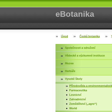
eBotanika
Úvod
Česká botanika
Společnosti a sdružení
Vědecké a výzkumné instituce
Muzea
Herbáře
Vysoké školy
Přírodověda a environmentalis­ti
Farmaceutika
Lesnictví
Zahradnictví
Zemědělství („agro“)
World