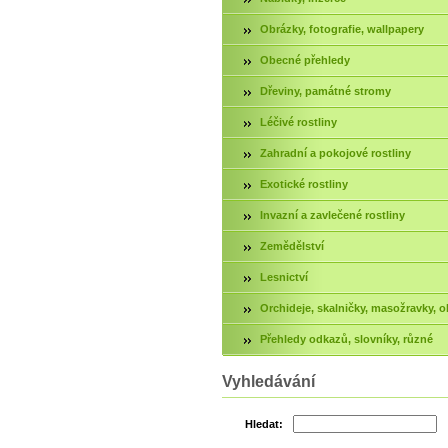
Obrázky, fotografie, wallpapery
Obecné přehledy
Dřeviny, památné stromy
Léčivé rostliny
Zahradní a pokojové rostliny
Exotické rostliny
Invazní a zavlečené rostliny
Zemědělství
Lesnictví
Orchideje, skalničky, masožravky, ok
Přehledy odkazů, slovníky, různé
Vyhledávání
Hledat: